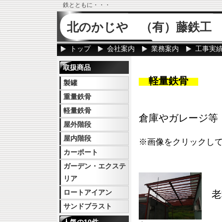
鉄とともに・・・
北のかじや （有）藤鉄工
トップ
会社案内
業務案内
工事実
取扱商品
軽量鉄骨
製罐
重量鉄骨
軽量鉄骨
倉庫やガレージ等
屋外階段
屋内階段
※画像をクリックし
カーポート
ガーデン・エクステ
リア
ロートアイアン
老
サンドブラスト