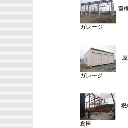
重機
ガレージ
屋
ガレージ
機械
倉庫