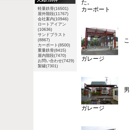
人気の10件
た。
軽量鉄骨
(16501)
カーポート
屋外階段
(11767)
会社案内
(10946)
ロートアイアン
(10636)
サンドブラスト
こ
(8867)
カーポート
(8500)
重量鉄骨
(8415)
屋内階段
(7470)
ガレージ
お問い合わせ
(7429)
製罐
(7301)
男
ガレージ